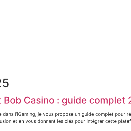
25
ot Bob Casino : guide complet
 dans l’iGaming, je vous propose un guide complet pour réu
ion et en vous donnant les clés pour intégrer cette platef