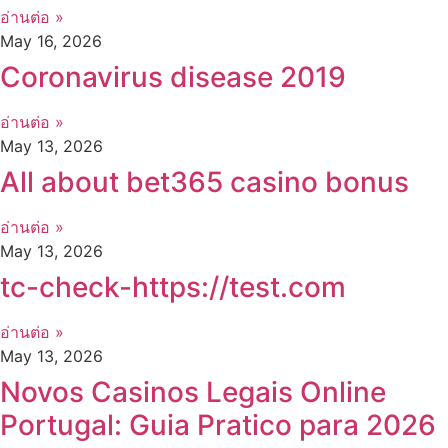
อ่านต่อ »
May 16, 2026
Coronavirus disease 2019
อ่านต่อ »
May 13, 2026
All about bet365 casino bonus
อ่านต่อ »
May 13, 2026
tc-check-https://test.com
อ่านต่อ »
May 13, 2026
Novos Casinos Legais Online
Portugal: Guia Pratico para 2026