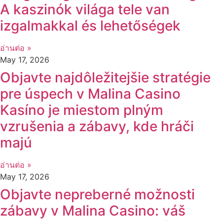
A kaszinók világa tele van
izgalmakkal és lehetőségek
อ่านต่อ »
May 17, 2026
Objavte najdôležitejšie stratégie
pre úspech v Malina Casino
Kasíno je miestom plným
vzrušenia a zábavy, kde hráči
majú
อ่านต่อ »
May 17, 2026
Objavte nepreberné možnosti
zábavy v Malina Casino: váš