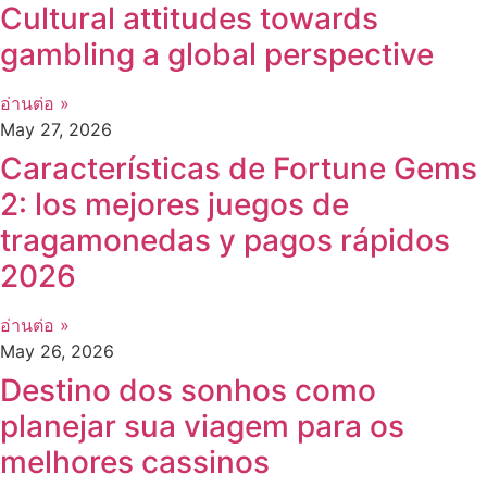
Cultural attitudes towards
gambling a global perspective
อ่านต่อ »
May 27, 2026
Características de Fortune Gems
2: los mejores juegos de
tragamonedas y pagos rápidos
2026
อ่านต่อ »
May 26, 2026
Destino dos sonhos como
planejar sua viagem para os
melhores cassinos