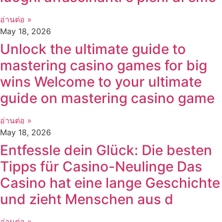
อ่านต่อ »
May 18, 2026
Unlock the ultimate guide to
mastering casino games for big
wins Welcome to your ultimate
guide on mastering casino game
อ่านต่อ »
May 18, 2026
Entfessle dein Glück: Die besten
Tipps für Casino-Neulinge Das
Casino hat eine lange Geschichte
und zieht Menschen aus d
อ่านต่อ »