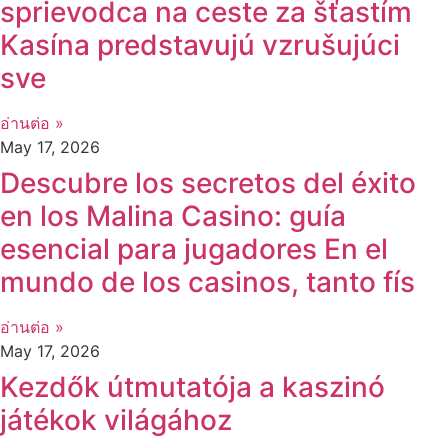
sprievodca na ceste za šťastím
Kasína predstavujú vzrušujúci
sve
อ่านต่อ »
May 17, 2026
Descubre los secretos del éxito
en los Malina Casino: guía
esencial para jugadores En el
mundo de los casinos, tanto fís
อ่านต่อ »
May 17, 2026
Kezdők útmutatója a kaszinó
játékok világához