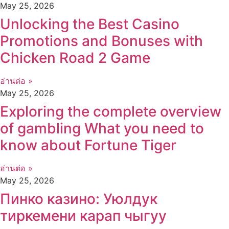
May 25, 2026
Unlocking the Best Casino
Promotions and Bonuses with
Chicken Road 2 Game
อ่านต่อ »
May 25, 2026
Exploring the complete overview
of gambling What you need to
know about Fortune Tiger
อ่านต่อ »
May 25, 2026
Пинко казино: Уюлдук
тиркемени карап чыгуу