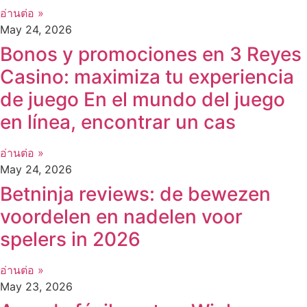
อ่านต่อ »
May 24, 2026
Bonos y promociones en 3 Reyes
Casino: maximiza tu experiencia
de juego En el mundo del juego
en línea, encontrar un cas
อ่านต่อ »
May 24, 2026
Betninja reviews: de bewezen
voordelen en nadelen voor
spelers in 2026
อ่านต่อ »
May 23, 2026