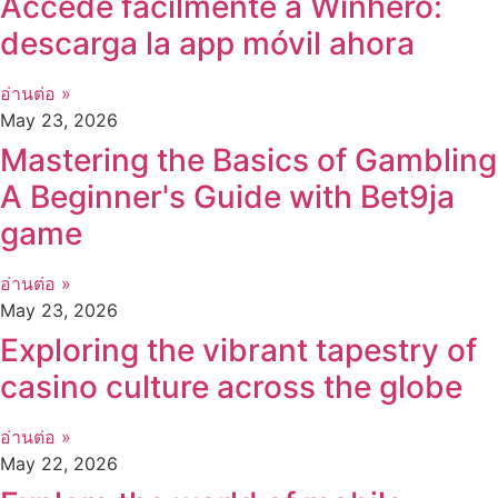
Accede fácilmente a Winhero:
descarga la app móvil ahora
อ่านต่อ »
May 23, 2026
Mastering the Basics of Gambling
A Beginner's Guide with Bet9ja
game
อ่านต่อ »
May 23, 2026
Exploring the vibrant tapestry of
casino culture across the globe
อ่านต่อ »
May 22, 2026