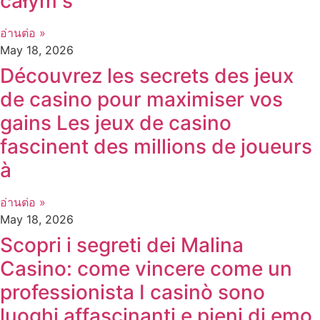
całym ś
อ่านต่อ »
May 18, 2026
Découvrez les secrets des jeux
de casino pour maximiser vos
gains Les jeux de casino
fascinent des millions de joueurs
à
อ่านต่อ »
May 18, 2026
Scopri i segreti dei Malina
Casino: come vincere come un
professionista I casinò sono
luoghi affascinanti e pieni di emo