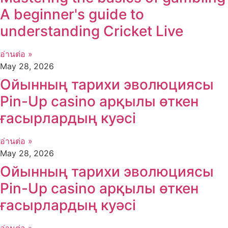
A beginner's guide to
understanding Cricket Live
อ่านต่อ »
May 28, 2026
Ойынның тарихи эволюциясы
Pin-Up casino арқылы өткен
ғасырлардың куәсі
อ่านต่อ »
May 28, 2026
Ойынның тарихи эволюциясы
Pin-Up casino арқылы өткен
ғасырлардың куәсі