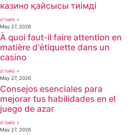
казино қайсысы тиімді
อ่านต่อ »
May 27, 2026
À quoi faut-il faire attention en
matière d'étiquette dans un
casino
อ่านต่อ »
May 27, 2026
Consejos esenciales para
mejorar tus habilidades en el
juego de azar
อ่านต่อ »
May 27, 2026