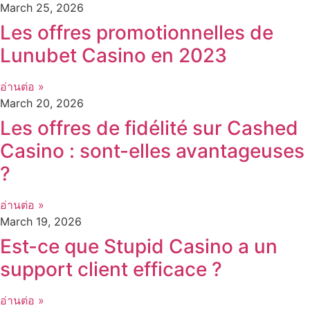
March 25, 2026
Les offres promotionnelles de
Lunubet Casino en 2023
อ่านต่อ »
March 20, 2026
Les offres de fidélité sur Cashed
Casino : sont-elles avantageuses
?
อ่านต่อ »
March 19, 2026
Est-ce que Stupid Casino a un
support client efficace ?
อ่านต่อ »