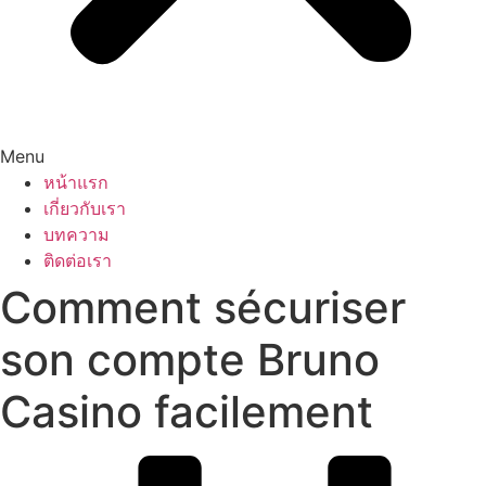
Menu
หน้าแรก
เกี่ยวกับเรา
บทความ
ติดต่อเรา
Comment sécuriser
son compte Bruno
Casino facilement