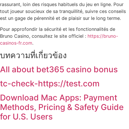
rassurant, loin des risques habituels du jeu en ligne. Pour
tout joueur soucieux de sa tranquillité, suivre ces conseils
est un gage de pérennité et de plaisir sur le long terme.
Pour approfondir la sécurité et les fonctionnalités de
Bruno Casino, consultez le site officiel :
https://bruno-
casinos-fr.com
.
บทความที่เกี่ยวข้อง
All about bet365 casino bonus
tc-check-https://test.com
Download Mac Apps: Payment
Methods, Pricing & Safety Guide
for U.S. Users