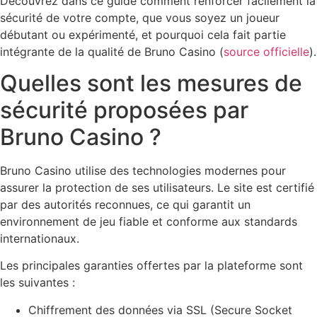
Découvrez dans ce guide comment renforcer facilement la
sécurité de votre compte, que vous soyez un joueur
débutant ou expérimenté, et pourquoi cela fait partie
intégrante de la qualité de Bruno Casino (
source officielle
).
Quelles sont les mesures de
sécurité proposées par
Bruno Casino ?
Bruno Casino utilise des technologies modernes pour
assurer la protection de ses utilisateurs. Le site est certifié
par des autorités reconnues, ce qui garantit un
environnement de jeu fiable et conforme aux standards
internationaux.
Les principales garanties offertes par la plateforme sont
les suivantes :
Chiffrement des données via SSL (Secure Socket