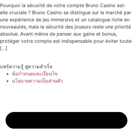
Pourquoi la sécurité de votre compte Bruno Casino est-
elle cruciale ? Bruno Casino se distingue sur le marché par
une expérience de jeu immersive et un catalogue riche en
nouveautés, mais la sécurité des joueurs reste une priorité
absolue. Avant même de penser aux gains et bonus,
protéger votre compte est indispensable pour éviter toute
[…]
แชร์ความรู้ สู่ความสำเร็จ
ข้อกำหนดและเงื่อนไข
นโยบายความเป็นส่วนตัว