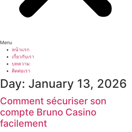
Menu
หน้าแรก
เกี่ยวกับเรา
บทความ
ติดต่อเรา
Day:
January 13, 2026
Comment sécuriser son
compte Bruno Casino
facilement