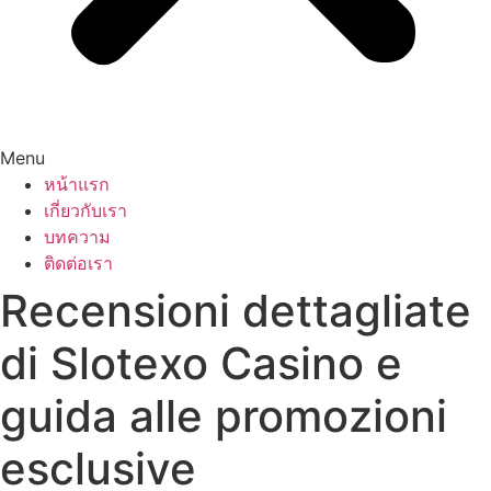
Menu
หน้าแรก
เกี่ยวกับเรา
บทความ
ติดต่อเรา
Recensioni dettagliate
di Slotexo Casino e
guida alle promozioni
esclusive