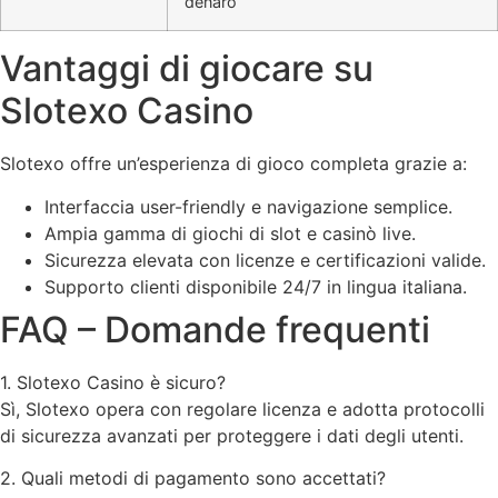
denaro
Vantaggi di giocare su
Slotexo Casino
Slotexo offre un’esperienza di gioco completa grazie a:
Interfaccia user-friendly e navigazione semplice.
Ampia gamma di giochi di slot e casinò live.
Sicurezza elevata con licenze e certificazioni valide.
Supporto clienti disponibile 24/7 in lingua italiana.
FAQ – Domande frequenti
1. Slotexo Casino è sicuro?
Sì, Slotexo opera con regolare licenza e adotta protocolli
di sicurezza avanzati per proteggere i dati degli utenti.
2. Quali metodi di pagamento sono accettati?