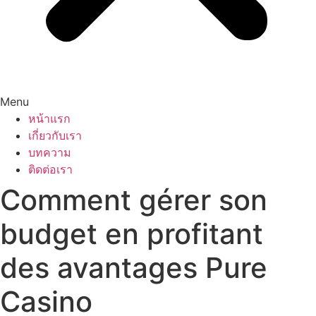
Menu
หน้าแรก
เกี่ยวกับเรา
บทความ
ติดต่อเรา
Comment gérer son
budget en profitant
des avantages Pure
Casino