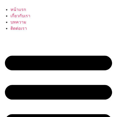
Skip
to
หน้าแรก
content
เกี่ยวกับเรา
บทความ
ติดต่อเรา