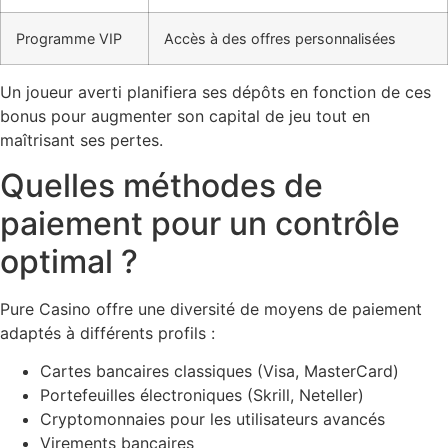
Programme VIP
Accès à des offres personnalisées
Un joueur averti planifiera ses dépôts en fonction de ces
bonus pour augmenter son capital de jeu tout en
maîtrisant ses pertes.
Quelles méthodes de
paiement pour un contrôle
optimal ?
Pure Casino offre une diversité de moyens de paiement
adaptés à différents profils :
Cartes bancaires classiques (Visa, MasterCard)
Portefeuilles électroniques (Skrill, Neteller)
Cryptomonnaies pour les utilisateurs avancés
Virements bancaires