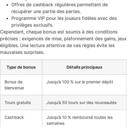
Offres de cashback régulières permettant de
récupérer une partie des pertes.
Programme VIP pour les joueurs fidèles avec des
privilèges exclusifs.
Cependant, chaque bonus est soumis à des conditions
précises : exigences de mise, plafonnement des gains, jeux
éligibles. Une lecture attentive de ces règles évite les
mauvaises surprises.
Type de bonus
Détails principaux
Bonus de
Jusqu’à 100 % sur le premier dépôt
bienvenue
Tours gratuits
Jusqu’à 50 tours sur des nouveautés
Cashback
Jusqu’à 10 % remboursé toutes les
semaines