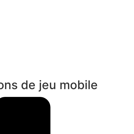
ons de jeu mobile