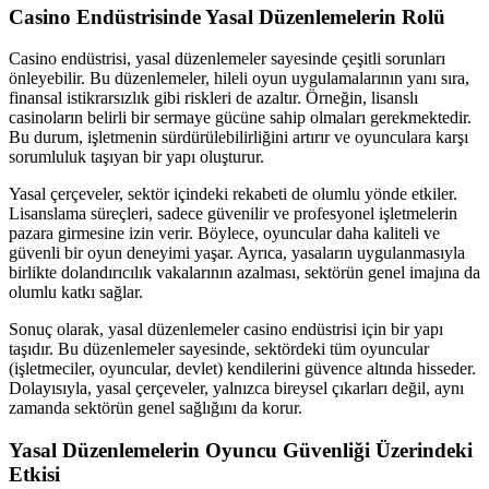
Casino Endüstrisinde Yasal Düzenlemelerin Rolü
Casino endüstrisi, yasal düzenlemeler sayesinde çeşitli sorunları
önleyebilir. Bu düzenlemeler, hileli oyun uygulamalarının yanı sıra,
finansal istikrarsızlık gibi riskleri de azaltır. Örneğin, lisanslı
casinoların belirli bir sermaye gücüne sahip olmaları gerekmektedir.
Bu durum, işletmenin sürdürülebilirliğini artırır ve oyunculara karşı
sorumluluk taşıyan bir yapı oluşturur.
Yasal çerçeveler, sektör içindeki rekabeti de olumlu yönde etkiler.
Lisanslama süreçleri, sadece güvenilir ve profesyonel işletmelerin
pazara girmesine izin verir. Böylece, oyuncular daha kaliteli ve
güvenli bir oyun deneyimi yaşar. Ayrıca, yasaların uygulanmasıyla
birlikte dolandırıcılık vakalarının azalması, sektörün genel imajına da
olumlu katkı sağlar.
Sonuç olarak, yasal düzenlemeler casino endüstrisi için bir yapı
taşıdır. Bu düzenlemeler sayesinde, sektördeki tüm oyuncular
(işletmeciler, oyuncular, devlet) kendilerini güvence altında hisseder.
Dolayısıyla, yasal çerçeveler, yalnızca bireysel çıkarları değil, aynı
zamanda sektörün genel sağlığını da korur.
Yasal Düzenlemelerin Oyuncu Güvenliği Üzerindeki
Etkisi