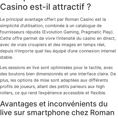
Casino est-il attractif ?
Le principal avantage offert par Roman Casino est la
simplicité d’utilisation, combinée à un catalogue de
fournisseurs réputés (Evolution Gaming, Pragmatic Play).
Cette offre permet de vivre l’intensité du casino en direct,
avec de vrais croupiers et des images en temps réel,
depuis n’importe quel lieu équipé d’une connexion internet
stable.
Les sessions en live sont optimisées pour le tactile, avec
des boutons bien dimensionnés et une interface claire. De
plus, les options de mise sont adaptées aux différents
profils de joueurs, allant des petits parieurs aux high
rollers, ce qui rend l’expérience accessible et flexible.
Avantages et inconvénients du
live sur smartphone chez Roman