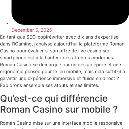
December 6, 2025
En tant que SEO-copiréwriter avec dix ans d’expertise
dans l’iGaming, j’analyse aujourd’hui la plateforme Roman
Casino pour évaluer si son offre de live casino sur
smartphone est à la hauteur des attentes modernes.
Roman Casino se démarque par un design épuré et une
ergonomie pensée pour le jeu mobile, mais cela suffit-il à
garantir une expérience immersive et fluide en direct ?
Explorons ensemble ses atouts et ses limites.
Qu’est-ce qui différencie
Roman Casino sur mobile ?
Roman Casino mise sur une interface mobile responsive