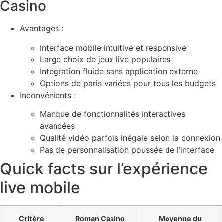
Casino
Avantages :
Interface mobile intuitive et responsive
Large choix de jeux live populaires
Intégration fluide sans application externe
Options de paris variées pour tous les budgets
Inconvénients :
Manque de fonctionnalités interactives
avancées
Qualité vidéo parfois inégale selon la connexion
Pas de personnalisation poussée de l’interface
Quick facts sur l’expérience
live mobile
Critère
Roman Casino
Moyenne du