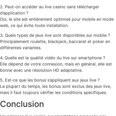
2. Peut-on accéder au live casino sans télécharger
d’application ?
Oui, le site est entièrement optimisé pour mobile en mode
web, ce qui évite toute installation.
3. Quels types de jeux live sont disponibles sur mobile ?
Principalement roulette, blackjack, baccarat et poker en
différentes variantes.
4. Quelle est la qualité vidéo du live sur smartphone ?
Elle dépend de votre connexion, mais en général, elle est
bonne avec une résolution HD adaptative.
5. Est-ce que les bonus s’appliquent aux jeux live ?
La plupart du temps, les bonus sont exclus des jeux live,
mais il faut toujours vérifier les conditions spécifiques.
Conclusion