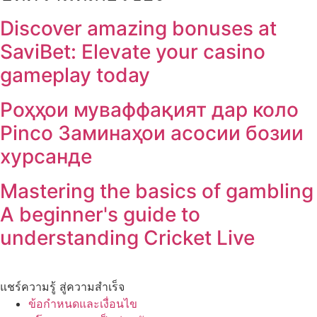
Discover amazing bonuses at
SaviBet: Elevate your casino
gameplay today
Роҳҳои муваффақият дар коло
Pinco Заминаҳои асосии бозии
хурсанде
Mastering the basics of gambling
A beginner's guide to
understanding Cricket Live
แชร์ความรู้ สู่ความสำเร็จ
ข้อกำหนดและเงื่อนไข