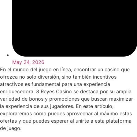
May 24, 2026
En el mundo del juego en línea, encontrar un casino que
ofrezca no solo diversión, sino también incentivos
atractivos es fundamental para una experiencia
enriquecedora. 3 Reyes Casino se destaca por su amplia
variedad de bonos y promociones que buscan maximizar
la experiencia de sus jugadores. En este artículo,
exploraremos cómo puedes aprovechar al máximo estas
ofertas y qué puedes esperar al unirte a esta plataforma
de juego.