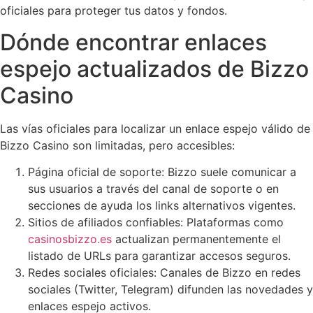
oficiales para proteger tus datos y fondos.
Dónde encontrar enlaces
espejo actualizados de Bizzo
Casino
Las vías oficiales para localizar un enlace espejo válido de
Bizzo Casino son limitadas, pero accesibles:
Página oficial de soporte: Bizzo suele comunicar a
sus usuarios a través del canal de soporte o en
secciones de ayuda los links alternativos vigentes.
Sitios de afiliados confiables: Plataformas como
casinosbizzo.es
actualizan permanentemente el
listado de URLs para garantizar accesos seguros.
Redes sociales oficiales: Canales de Bizzo en redes
sociales (Twitter, Telegram) difunden las novedades y
enlaces espejo activos.