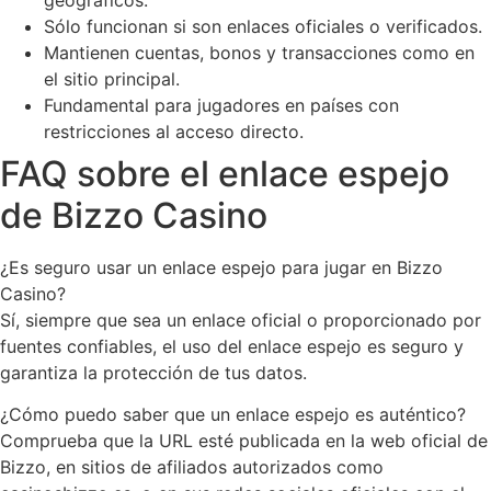
geográficos.
Sólo funcionan si son enlaces oficiales o verificados.
Mantienen cuentas, bonos y transacciones como en
el sitio principal.
Fundamental para jugadores en países con
restricciones al acceso directo.
FAQ sobre el enlace espejo
de Bizzo Casino
¿Es seguro usar un enlace espejo para jugar en Bizzo
Casino?
Sí, siempre que sea un enlace oficial o proporcionado por
fuentes confiables, el uso del enlace espejo es seguro y
garantiza la protección de tus datos.
¿Cómo puedo saber que un enlace espejo es auténtico?
Comprueba que la URL esté publicada en la web oficial de
Bizzo, en sitios de afiliados autorizados como