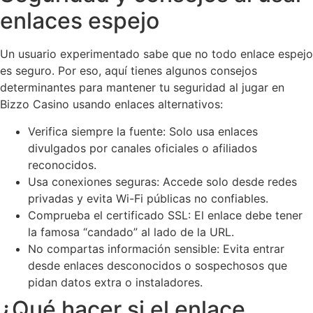
enlaces espejo
Un usuario experimentado sabe que no todo enlace espejo
es seguro. Por eso, aquí tienes algunos consejos
determinantes para mantener tu seguridad al jugar en
Bizzo Casino usando enlaces alternativos:
Verifica siempre la fuente: Solo usa enlaces
divulgados por canales oficiales o afiliados
reconocidos.
Usa conexiones seguras: Accede solo desde redes
privadas y evita Wi-Fi públicas no confiables.
Comprueba el certificado SSL: El enlace debe tener
la famosa “candado” al lado de la URL.
No compartas información sensible: Evita entrar
desde enlaces desconocidos o sospechosos que
pidan datos extra o instaladores.
¿Qué hacer si el enlace