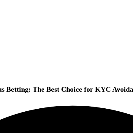
s Betting: The Best Choice for KYC Avoid