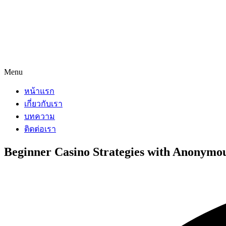
Menu
หน้าแรก
เกี่ยวกับเรา
บทความ
ติดต่อเรา
Beginner Casino Strategies with Anonymou