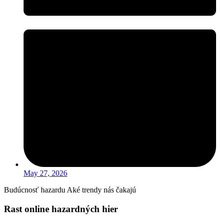
May 27, 2026
Budúcnosť hazardu Aké trendy nás čakajú
Rast online hazardných hier