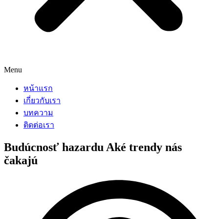
Menu
หน้าแรก
เกี่ยวกับเรา
บทความ
ติดต่อเรา
Budúcnosť hazardu Aké trendy nás
čakajú