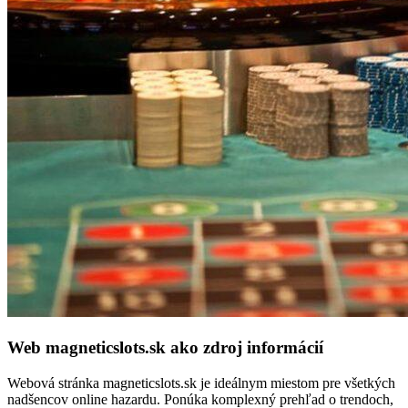
Web magneticslots.sk ako zdroj informácií
Webová stránka magneticslots.sk je ideálnym miestom pre všetkých
nadšencov online hazardu. Ponúka komplexný prehľad o trendoch,