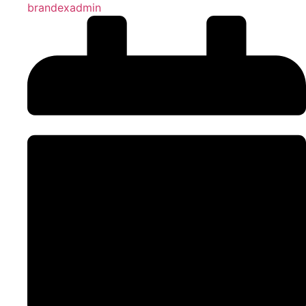
brandexadmin