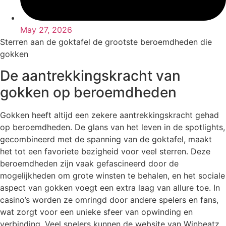
May 27, 2026
Sterren aan de goktafel de grootste beroemdheden die
gokken
De aantrekkingskracht van
gokken op beroemdheden
Gokken heeft altijd een zekere aantrekkingskracht gehad
op beroemdheden. De glans van het leven in de spotlights,
gecombineerd met de spanning van de goktafel, maakt
het tot een favoriete bezigheid voor veel sterren. Deze
beroemdheden zijn vaak gefascineerd door de
mogelijkheden om grote winsten te behalen, en het sociale
aspect van gokken voegt een extra laag van allure toe. In
casino’s worden ze omringd door andere spelers en fans,
wat zorgt voor een unieke sfeer van opwinding en
verbinding. Veel spelers kunnen de website van Winbeatz