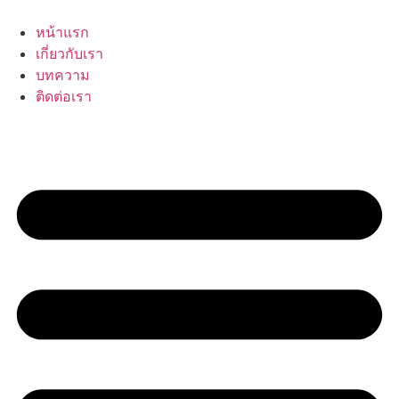
Skip
to
หน้าแรก
content
เกี่ยวกับเรา
บทความ
ติดต่อเรา