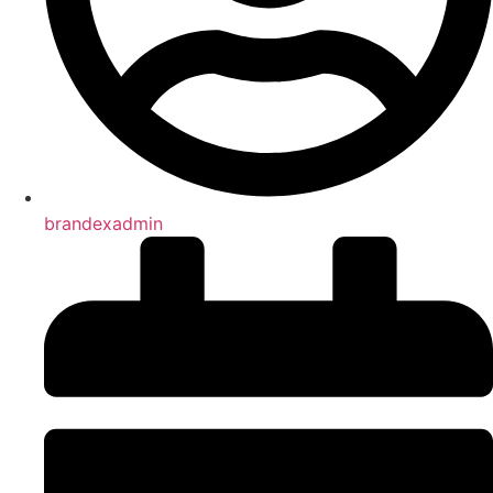
brandexadmin