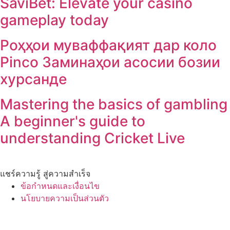
SaviBet: Elevate your casino
gameplay today
Роҳҳои муваффақият дар коло
Pinco Заминаҳои асосии бозии
хурсанде
Mastering the basics of gambling
A beginner's guide to
understanding Cricket Live
แชร์ความรู้ สู่ความสำเร็จ
ข้อกำหนดและเงื่อนไข
นโยบายความเป็นส่วนตัว