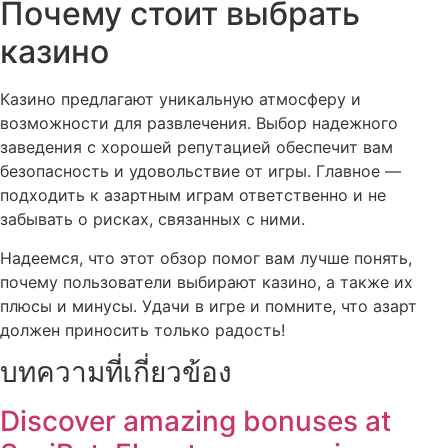
Почему стоит выбрать
казино
Казино предлагают уникальную атмосферу и
возможности для развлечения. Выбор надежного
заведения с хорошей репутацией обеспечит вам
безопасность и удовольствие от игры. Главное —
подходить к азартным играм ответственно и не
забывать о рисках, связанных с ними.
Надеемся, что этот обзор помог вам лучше понять,
почему пользователи выбирают казино, а также их
плюсы и минусы. Удачи в игре и помните, что азарт
должен приносить только радость!
บทความที่เกี่ยวข้อง
Discover amazing bonuses at