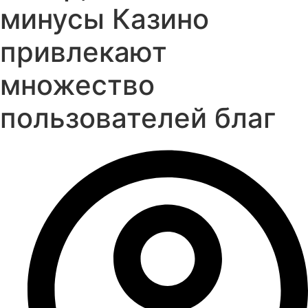
минусы Казино
привлекают
множество
пользователей благ