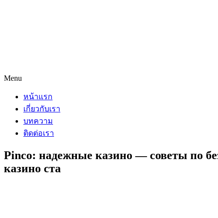
Menu
หน้าแรก
เกี่ยวกับเรา
บทความ
ติดต่อเรา
Pinco: надежные казино — советы по бе
казино ста