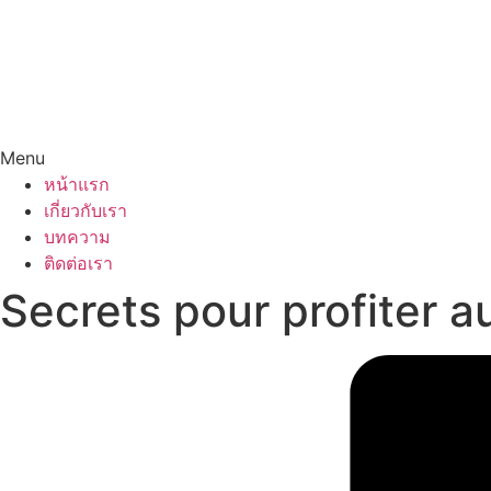
Menu
หน้าแรก
เกี่ยวกับเรา
บทความ
ติดต่อเรา
Secrets pour profiter