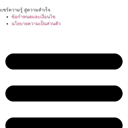
แชร์ความรู้ สู่ความสำเร็จ
ข้อกำหนดและเงื่อนไข
นโยบายความเป็นส่วนตัว