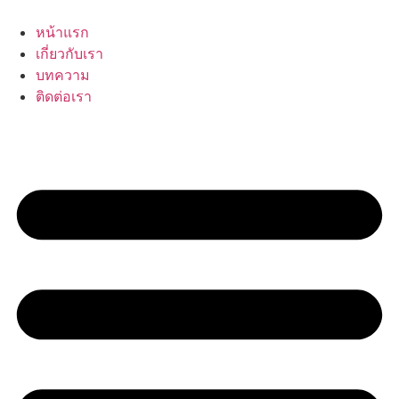
Skip
to
หน้าแรก
content
เกี่ยวกับเรา
บทความ
ติดต่อเรา