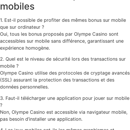
mobiles
1. Est-il possible de profiter des mêmes bonus sur mobile
que sur ordinateur ?
Oui, tous les bonus proposés par Olympe Casino sont
accessibles sur mobile sans différence, garantissant une
expérience homogène.
2. Quel est le niveau de sécurité lors des transactions sur
mobile ?
Olympe Casino utilise des protocoles de cryptage avancés
(SSL) assurant la protection des transactions et des
données personnelles.
3. Faut-il télécharger une application pour jouer sur mobile
?
Non, Olympe Casino est accessible via navigateur mobile,
pas besoin d’installer une application.
4. Les jeux mobiles ont-ils les mêmes graphismes et