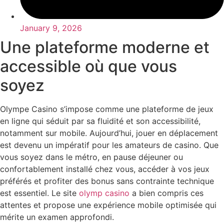
January 9, 2026
Une plateforme moderne et
accessible où que vous
soyez
Olympe Casino s’impose comme une plateforme de jeux
en ligne qui séduit par sa fluidité et son accessibilité,
notamment sur mobile. Aujourd’hui, jouer en déplacement
est devenu un impératif pour les amateurs de casino. Que
vous soyez dans le métro, en pause déjeuner ou
confortablement installé chez vous, accéder à vos jeux
préférés et profiter des bonus sans contrainte technique
est essentiel. Le site
olymp casino
a bien compris ces
attentes et propose une expérience mobile optimisée qui
mérite un examen approfondi.