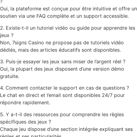
?
Oui, la plateforme est conçue pour être intuitive et offre un
soutien via une FAQ complète et un support accessible.
2. Existe-t-il un tutoriel vidéo ou guide pour apprendre les
jeux ?
Non, 7signs Casino ne propose pas de tutoriels vidéo
dédiés, mais des articles éducatifs sont disponibles.
3. Puis-je essayer les jeux sans miser de l’argent réel ?
Oui, la plupart des jeux disposent d’une version démo
gratuite.
4. Comment contacter le support en cas de questions ?
Le chat en direct et l’email sont disponibles 24/7 pour
répondre rapidement.
5. Y a-t-il des ressources pour comprendre les règles
spécifiques des jeux ?
Chaque jeu dispose d’une section intégrée expliquant ses
règles et ses particularités.