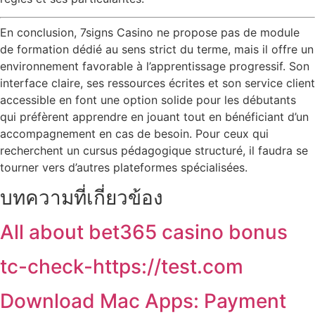
En conclusion, 7signs Casino ne propose pas de module
de formation dédié au sens strict du terme, mais il offre un
environnement favorable à l’apprentissage progressif. Son
interface claire, ses ressources écrites et son service client
accessible en font une option solide pour les débutants
qui préfèrent apprendre en jouant tout en bénéficiant d’un
accompagnement en cas de besoin. Pour ceux qui
recherchent un cursus pédagogique structuré, il faudra se
tourner vers d’autres plateformes spécialisées.
บทความที่เกี่ยวข้อง
All about bet365 casino bonus
tc-check-https://test.com
Download Mac Apps: Payment