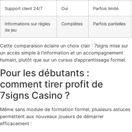
Support client 24/7
Oui
Parfois limité
Informations sur règles
Complètes
Parfois partielles
de jeu
Cette comparaison éclaire un choix clair : 7signs mise sur
un accès simple à l’information et un accompagnement
humain, plutôt que sur un cursus d’apprentissage formel.
Pour les débutants :
comment tirer profit de
7signs Casino ?
Même sans module de formation formel, plusieurs astuces
permettent aux nouveaux joueurs de démarrer
efficacement :