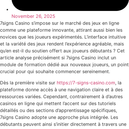
November 26, 2025
7signs Casino s’impose sur le marché des jeux en ligne
comme une plateforme innovante, attirant aussi bien les
novices que les joueurs expérimentés. L’interface intuitive
et la variété des jeux rendent l’expérience agréable, mais
qu’en est-il du soutien offert aux joueurs débutants ? Cet
article analyse précisément si 7signs Casino inclut un
module de formation dédié aux nouveaux joueurs, un point
crucial pour qui souhaite commencer sereinement.
Dès la première visite sur
https://7-signs-casino.com
, la
plateforme donne accès à une navigation claire et à des
ressources variées. Cependant, contrairement à d’autres
casinos en ligne qui mettent l’accent sur des tutoriels
détaillés ou des sections d’apprentissage spécifiques,
7signs Casino adopte une approche plus intégrée. Les
débutants peuvent ainsi s’initier directement à travers une