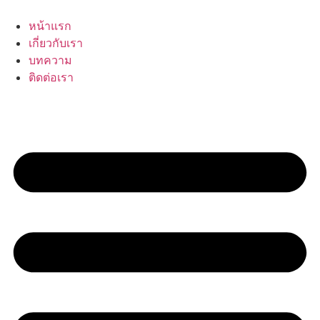
Skip
to
หน้าแรก
content
เกี่ยวกับเรา
บทความ
ติดต่อเรา