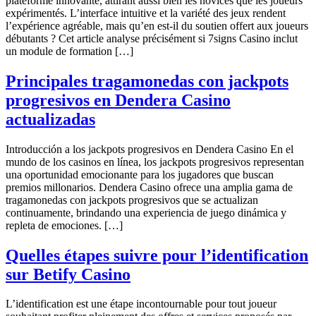
plateforme innovante, attirant aussi bien les novices que les joueurs
expérimentés. L’interface intuitive et la variété des jeux rendent
l’expérience agréable, mais qu’en est-il du soutien offert aux joueurs
débutants ? Cet article analyse précisément si 7signs Casino inclut
un module de formation […]
Principales tragamonedas con jackpots
progresivos en Dendera Casino
actualizadas
Introducción a los jackpots progresivos en Dendera Casino En el
mundo de los casinos en línea, los jackpots progresivos representan
una oportunidad emocionante para los jugadores que buscan
premios millonarios. Dendera Casino ofrece una amplia gama de
tragamonedas con jackpots progresivos que se actualizan
continuamente, brindando una experiencia de juego dinámica y
repleta de emociones. […]
Quelles étapes suivre pour l’identification
sur Betify Casino
L’identification est une étape incontournable pour tout joueur