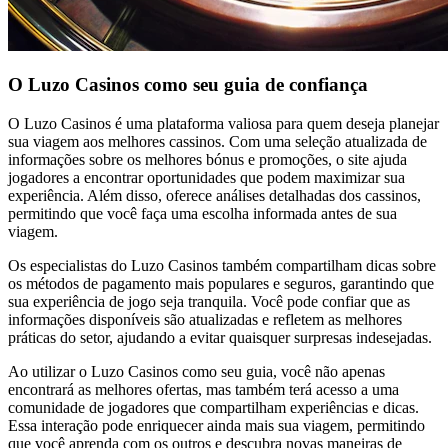
O Luzo Casinos como seu guia de confiança
O Luzo Casinos é uma plataforma valiosa para quem deseja planejar
sua viagem aos melhores cassinos. Com uma seleção atualizada de
informações sobre os melhores bónus e promoções, o site ajuda
jogadores a encontrar oportunidades que podem maximizar sua
experiência. Além disso, oferece análises detalhadas dos cassinos,
permitindo que você faça uma escolha informada antes de sua
viagem.
Os especialistas do Luzo Casinos também compartilham dicas sobre
os métodos de pagamento mais populares e seguros, garantindo que
sua experiência de jogo seja tranquila. Você pode confiar que as
informações disponíveis são atualizadas e refletem as melhores
práticas do setor, ajudando a evitar quaisquer surpresas indesejadas.
Ao utilizar o Luzo Casinos como seu guia, você não apenas
encontrará as melhores ofertas, mas também terá acesso a uma
comunidade de jogadores que compartilham experiências e dicas.
Essa interação pode enriquecer ainda mais sua viagem, permitindo
que você aprenda com os outros e descubra novas maneiras de