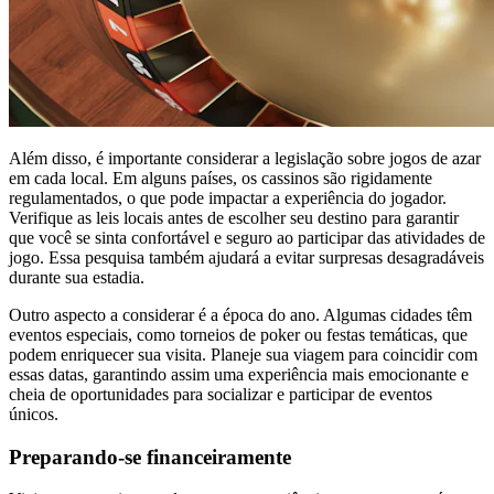
Além disso, é importante considerar a legislação sobre jogos de azar
em cada local. Em alguns países, os cassinos são rigidamente
regulamentados, o que pode impactar a experiência do jogador.
Verifique as leis locais antes de escolher seu destino para garantir
que você se sinta confortável e seguro ao participar das atividades de
jogo. Essa pesquisa também ajudará a evitar surpresas desagradáveis
durante sua estadia.
Outro aspecto a considerar é a época do ano. Algumas cidades têm
eventos especiais, como torneios de poker ou festas temáticas, que
podem enriquecer sua visita. Planeje sua viagem para coincidir com
essas datas, garantindo assim uma experiência mais emocionante e
cheia de oportunidades para socializar e participar de eventos
únicos.
Preparando-se financeiramente