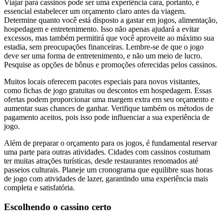
Viajar para cassinos pode ser uma experiência cara, portanto, é
essencial estabelecer um orçamento claro antes da viagem.
Determine quanto você está disposto a gastar em jogos, alimentação,
hospedagem e entretenimento. Isso não apenas ajudará a evitar
excessos, mas também permitirá que você aproveite ao máximo sua
estadia, sem preocupações financeiras. Lembre-se de que o jogo
deve ser uma forma de entretenimento, e não um meio de lucro.
Pesquise as opções de bônus e promoções oferecidas pelos cassinos.
Muitos locais oferecem pacotes especiais para novos visitantes,
como fichas de jogo gratuitas ou descontos em hospedagem. Essas
ofertas podem proporcionar uma margem extra em seu orçamento e
aumentar suas chances de ganhar. Verifique também os métodos de
pagamento aceitos, pois isso pode influenciar a sua experiência de
jogo.
Além de preparar o orçamento para os jogos, é fundamental reservar
uma parte para outras atividades. Cidades com cassinos costumam
ter muitas atrações turísticas, desde restaurantes renomados até
passeios culturais. Planeje um cronograma que equilibre suas horas
de jogo com atividades de lazer, garantindo uma experiência mais
completa e satisfatória.
Escolhendo o cassino certo