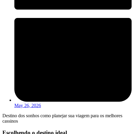
May 26, 2026
Destino dos sonhos como planejar sua viagem para os melhores
cassinos
Escolhendo o destino ideal