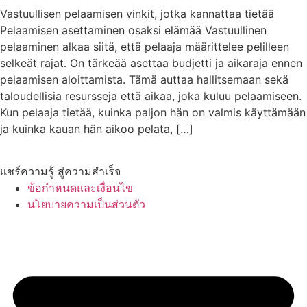
Vastuullisen pelaamisen vinkit, jotka kannattaa tietää
Pelaamisen asettaminen osaksi elämää Vastuullinen
pelaaminen alkaa siitä, että pelaaja määrittelee pelilleen
selkeät rajat. On tärkeää asettaa budjetti ja aikaraja ennen
pelaamisen aloittamista. Tämä auttaa hallitsemaan sekä
taloudellisia resursseja että aikaa, joka kuluu pelaamiseen.
Kun pelaaja tietää, kuinka paljon hän on valmis käyttämään
ja kuinka kauan hän aikoo pelata, […]
แชร์ความรู้ สู่ความสำเร็จ
ข้อกำหนดและเงื่อนไข
นโยบายความเป็นส่วนตัว