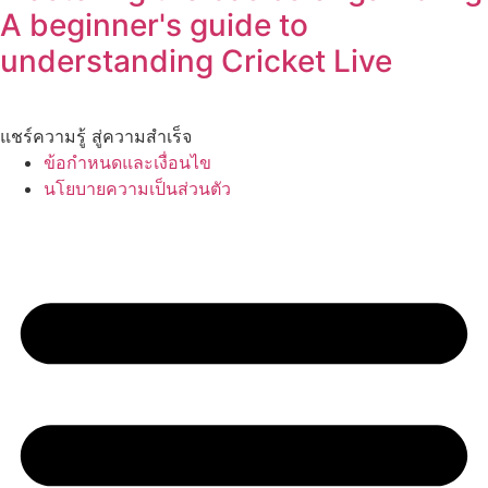
A beginner's guide to
understanding Cricket Live
แชร์ความรู้ สู่ความสำเร็จ
ข้อกำหนดและเงื่อนไข
นโยบายความเป็นส่วนตัว