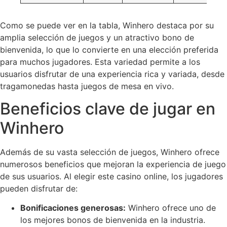
Como se puede ver en la tabla, Winhero destaca por su
amplia selección de juegos y un atractivo bono de
bienvenida, lo que lo convierte en una elección preferida
para muchos jugadores. Esta variedad permite a los
usuarios disfrutar de una experiencia rica y variada, desde
tragamonedas hasta juegos de mesa en vivo.
Beneficios clave de jugar en
Winhero
Además de su vasta selección de juegos, Winhero ofrece
numerosos beneficios que mejoran la experiencia de juego
de sus usuarios. Al elegir este casino online, los jugadores
pueden disfrutar de:
Bonificaciones generosas:
Winhero ofrece uno de
los mejores bonos de bienvenida en la industria.