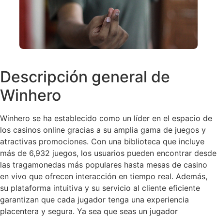
Descripción general de
Winhero
Winhero se ha establecido como un líder en el espacio de
los casinos online gracias a su amplia gama de juegos y
atractivas promociones. Con una biblioteca que incluye
más de 6,932 juegos, los usuarios pueden encontrar desde
las tragamonedas más populares hasta mesas de casino
en vivo que ofrecen interacción en tiempo real. Además,
su plataforma intuitiva y su servicio al cliente eficiente
garantizan que cada jugador tenga una experiencia
placentera y segura. Ya sea que seas un jugador