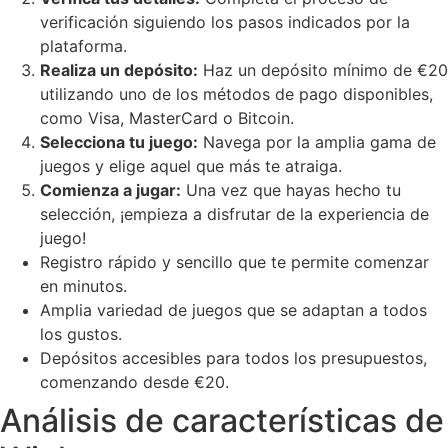
verificación siguiendo los pasos indicados por la
plataforma.
Realiza un depósito:
Haz un depósito mínimo de €20
utilizando uno de los métodos de pago disponibles,
como Visa, MasterCard o Bitcoin.
Selecciona tu juego:
Navega por la amplia gama de
juegos y elige aquel que más te atraiga.
Comienza a jugar:
Una vez que hayas hecho tu
selección, ¡empieza a disfrutar de la experiencia de
juego!
Registro rápido y sencillo que te permite comenzar
en minutos.
Amplia variedad de juegos que se adaptan a todos
los gustos.
Depósitos accesibles para todos los presupuestos,
comenzando desde €20.
Análisis de características de