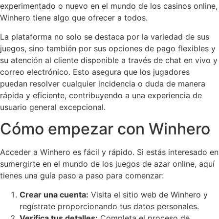
experimentado o nuevo en el mundo de los casinos online,
Winhero tiene algo que ofrecer a todos.
La plataforma no solo se destaca por la variedad de sus
juegos, sino también por sus opciones de pago flexibles y
su atención al cliente disponible a través de chat en vivo y
correo electrónico. Esto asegura que los jugadores
puedan resolver cualquier incidencia o duda de manera
rápida y eficiente, contribuyendo a una experiencia de
usuario general excepcional.
Cómo empezar con Winhero
Acceder a Winhero es fácil y rápido. Si estás interesado en
sumergirte en el mundo de los juegos de azar online, aquí
tienes una guía paso a paso para comenzar:
Crear una cuenta:
Visita el sitio web de Winhero y
regístrate proporcionando tus datos personales.
Verifica tus detalles:
Completa el proceso de