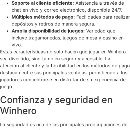
Soporte al cliente eficiente:
Asistencia a través de
chat en vivo y correo electrónico, disponible 24/7.
Múltiples métodos de pago:
Facilidades para realizar
depósitos y retiros de manera segura.
Amplia disponibilidad de juegos:
Variedad que
incluye tragamonedas, juegos de mesa y casino en
vivo.
Estas características no solo hacen que jugar en Winhero
sea divertido, sino también seguro y accesible. La
atención al cliente y la flexibilidad en los métodos de pago
destacan entre sus principales ventajas, permitiendo a los
jugadores concentrarse en disfrutar de su experiencia de
juego.
Confianza y seguridad en
Winhero
La seguridad es una de las principales preocupaciones de