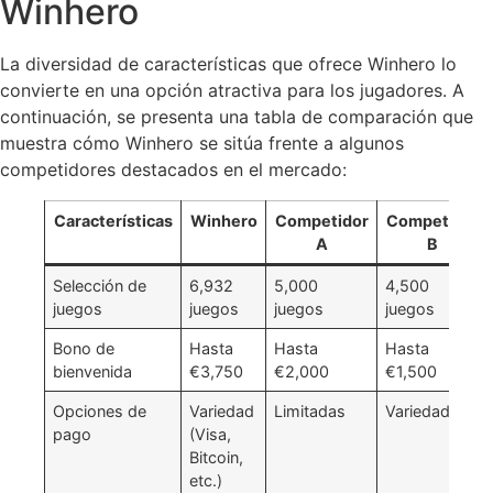
Winhero
La diversidad de características que ofrece Winhero lo
convierte en una opción atractiva para los jugadores. A
continuación, se presenta una tabla de comparación que
muestra cómo Winhero se sitúa frente a algunos
competidores destacados en el mercado:
Características
Winhero
Competidor
Competidor
A
B
Selección de
6,932
5,000
4,500
juegos
juegos
juegos
juegos
Bono de
Hasta
Hasta
Hasta
bienvenida
€3,750
€2,000
€1,500
Opciones de
Variedad
Limitadas
Variedad
pago
(Visa,
Bitcoin,
etc.)