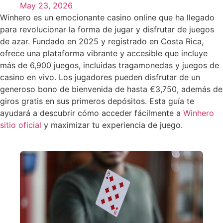
May 23, 2026
Winhero es un emocionante casino online que ha llegado
para revolucionar la forma de jugar y disfrutar de juegos
de azar. Fundado en 2025 y registrado en Costa Rica,
ofrece una plataforma vibrante y accesible que incluye
más de 6,900 juegos, incluidas tragamonedas y juegos de
casino en vivo. Los jugadores pueden disfrutar de un
generoso bono de bienvenida de hasta €3,750, además de
giros gratis en sus primeros depósitos. Esta guía te
ayudará a descubrir cómo acceder fácilmente a
Winhero
sitio oficial
y maximizar tu experiencia de juego.