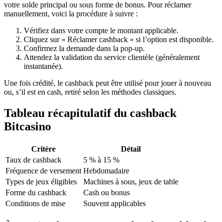
votre solde principal ou sous forme de bonus. Pour réclamer
manuellement, voici la procédure à suivre :
Vérifiez dans votre compte le montant applicable.
Cliquez sur « Réclamer cashback » si l’option est disponible.
Confirmez la demande dans la pop-up.
Attendez la validation du service clientèle (généralement
instantanée).
Une fois crédité, le cashback peut être utilisé pour jouer à nouveau
ou, s’il est en cash, retiré selon les méthodes classiques.
Tableau récapitulatif du cashback
Bitcasino
Critère
Détail
Taux de cashback
5 % à 15 %
Fréquence de versement
Hebdomadaire
Types de jeux éligibles
Machines à sous, jeux de table
Forme du cashback
Cash ou bonus
Conditions de mise
Souvent applicables