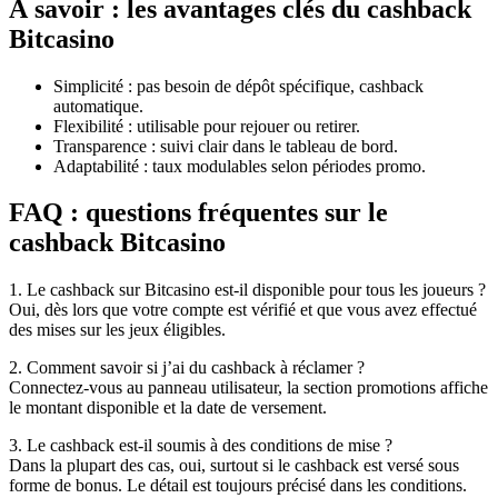
À savoir : les avantages clés du cashback
Bitcasino
Simplicité : pas besoin de dépôt spécifique, cashback
automatique.
Flexibilité : utilisable pour rejouer ou retirer.
Transparence : suivi clair dans le tableau de bord.
Adaptabilité : taux modulables selon périodes promo.
FAQ : questions fréquentes sur le
cashback Bitcasino
1. Le cashback sur Bitcasino est-il disponible pour tous les joueurs ?
Oui, dès lors que votre compte est vérifié et que vous avez effectué
des mises sur les jeux éligibles.
2. Comment savoir si j’ai du cashback à réclamer ?
Connectez-vous au panneau utilisateur, la section promotions affiche
le montant disponible et la date de versement.
3. Le cashback est-il soumis à des conditions de mise ?
Dans la plupart des cas, oui, surtout si le cashback est versé sous
forme de bonus. Le détail est toujours précisé dans les conditions.