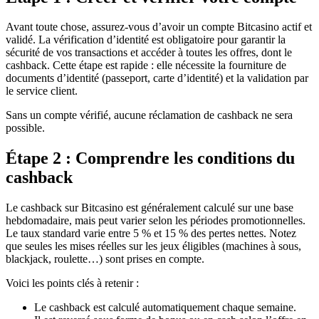
Avant toute chose, assurez-vous d’avoir un compte Bitcasino actif et
validé. La vérification d’identité est obligatoire pour garantir la
sécurité de vos transactions et accéder à toutes les offres, dont le
cashback. Cette étape est rapide : elle nécessite la fourniture de
documents d’identité (passeport, carte d’identité) et la validation par
le service client.
Sans un compte vérifié, aucune réclamation de cashback ne sera
possible.
Étape 2 : Comprendre les conditions du
cashback
Le cashback sur Bitcasino est généralement calculé sur une base
hebdomadaire, mais peut varier selon les périodes promotionnelles.
Le taux standard varie entre 5 % et 15 % des pertes nettes. Notez
que seules les mises réelles sur les jeux éligibles (machines à sous,
blackjack, roulette…) sont prises en compte.
Voici les points clés à retenir :
Le cashback est calculé automatiquement chaque semaine.