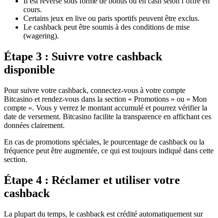
Il est reversé sous forme de bonus ou en cash selon l’offre en
cours.
Certains jeux en live ou paris sportifs peuvent être exclus.
Le cashback peut être soumis à des conditions de mise
(wagering).
Étape 3 : Suivre votre cashback
disponible
Pour suivre votre cashback, connectez-vous à votre compte
Bitcasino et rendez-vous dans la section « Promotions » ou « Mon
compte ». Vous y verrez le montant accumulé et pourrez vérifier la
date de versement. Bitcasino facilite la transparence en affichant ces
données clairement.
En cas de promotions spéciales, le pourcentage de cashback ou la
fréquence peut être augmentée, ce qui est toujours indiqué dans cette
section.
Étape 4 : Réclamer et utiliser votre
cashback
La plupart du temps, le cashback est crédité automatiquement sur