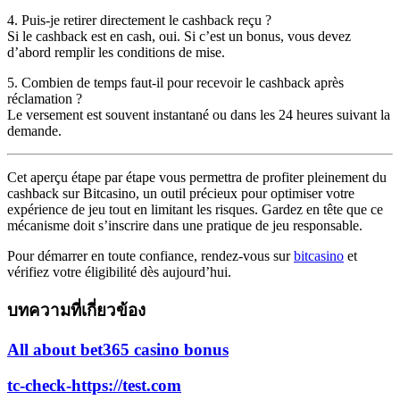
4. Puis-je retirer directement le cashback reçu ?
Si le cashback est en cash, oui. Si c’est un bonus, vous devez
d’abord remplir les conditions de mise.
5. Combien de temps faut-il pour recevoir le cashback après
réclamation ?
Le versement est souvent instantané ou dans les 24 heures suivant la
demande.
Cet aperçu étape par étape vous permettra de profiter pleinement du
cashback sur Bitcasino, un outil précieux pour optimiser votre
expérience de jeu tout en limitant les risques. Gardez en tête que ce
mécanisme doit s’inscrire dans une pratique de jeu responsable.
Pour démarrer en toute confiance, rendez-vous sur
bitcasino
et
vérifiez votre éligibilité dès aujourd’hui.
บทความที่เกี่ยวข้อง
All about bet365 casino bonus
tc-check-https://test.com