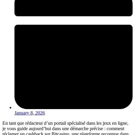
January 8, 2026
En tant que rédacteur d’un portail spécialisé dans les jeux en ligne,
je vous guide aujourd’hui dans une démarche précise : comment
réclamer un cashback sur Bitcasino, une plateforme reconnue dans