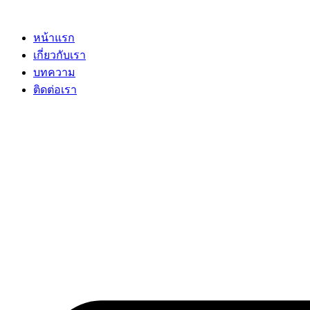
Skip
to
content
หน้าแรก
เกี่ยวกับเรา
บทความ
ติดต่อเรา