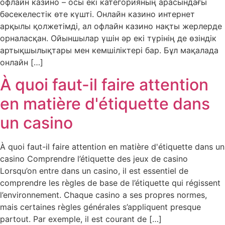
офлайн казино – осы екі категорияның арасындағы
бәсекелестік өте күшті. Онлайн казино интернет
арқылы қолжетімді, ал офлайн казино нақты жерлерде
орналасқан. Ойыншылар үшін әр екі түрінің де өзіндік
артықшылықтары мен кемшіліктері бар. Бұл мақалада
онлайн […]
À quoi faut-il faire attention
en matière d'étiquette dans
un casino
À quoi faut-il faire attention en matière d'étiquette dans un
casino Comprendre l’étiquette des jeux de casino
Lorsqu’on entre dans un casino, il est essentiel de
comprendre les règles de base de l’étiquette qui régissent
l’environnement. Chaque casino a ses propres normes,
mais certaines règles générales s’appliquent presque
partout. Par exemple, il est courant de […]