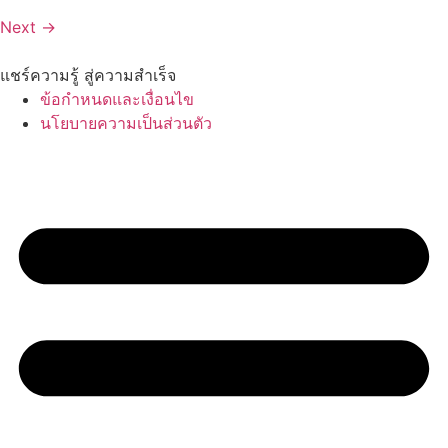
Next
→
แชร์ความรู้ สู่ความสำเร็จ
ข้อกำหนดและเงื่อนไข
นโยบายความเป็นส่วนตัว