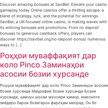
Discover amazing bonuses at SaviBet: Elevate your casino
gameplay today Online casinos offer a thrilling escape: a
blend of strategy, luck, and the potential for winnings.
SaviBet, a UK-focused online casino, is making waves with
its enticing bonuses and promotions. From no deposit
bonuses to generous cashback offers, players can
discover https://savibet.org/no-deposit-bonus/ numerous
ways to […]
Роҳҳои муваффақият дар
коло Pinco Заминаҳои
асосии бозии хурсанде
Роҳҳои муваффақият дар коло Pinco Заминаҳои асосии
бозии хурсанде Маърифии бозии хурсанде Бозии
хурсанде, ҳамчун шохаи муосири қимор, имконоти
зиёдеро барои бозигарон фароҳам меорад. Он бо