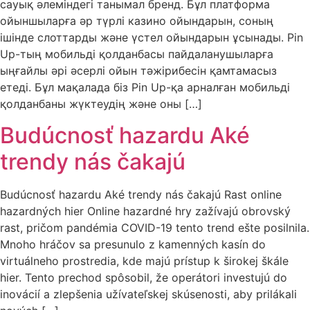
сауық әлеміндегі танымал бренд. Бұл платформа
ойыншыларға әр түрлі казино ойындарын, соның
ішінде слоттарды және үстел ойындарын ұсынады. Pin
Up-тың мобильді қолданбасы пайдаланушыларға
ыңғайлы әрі әсерлі ойын тәжірибесін қамтамасыз
етеді. Бұл мақалада біз Pin Up-қа арналған мобильді
қолданбаны жүктеудің және оны […]
Budúcnosť hazardu Aké
trendy nás čakajú
Budúcnosť hazardu Aké trendy nás čakajú Rast online
hazardných hier Online hazardné hry zažívajú obrovský
rast, pričom pandémia COVID-19 tento trend ešte posilnila.
Mnoho hráčov sa presunulo z kamenných kasín do
virtuálneho prostredia, kde majú prístup k širokej škále
hier. Tento prechod spôsobil, že operátori investujú do
inovácií a zlepšenia užívateľskej skúsenosti, aby prilákali