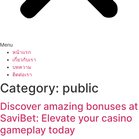
Menu
หน้าแรก
เกี่ยวกับเรา
บทความ
ติดต่อเรา
Category:
public
Discover amazing bonuses at
SaviBet: Elevate your casino
gameplay today