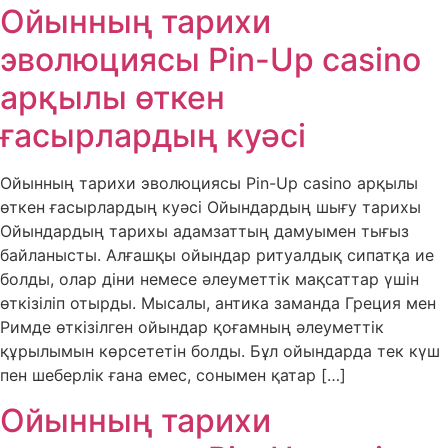
Ойынның тарихи
эволюциясы Pin-Up casino
арқылы өткен
ғасырлардың куәсі
Ойынның тарихи эволюциясы Pin-Up casino арқылы
өткен ғасырлардың куәсі Ойындардың шығу тарихы
Ойындардың тарихы адамзаттың дамуымен тығыз
байланысты. Алғашқы ойындар ритуалдық сипатқа ие
болды, олар діни немесе әлеуметтік мақсаттар үшін
өткізіліп отырды. Мысалы, антика заманда Греция мен
Римде өткізілген ойындар қоғамның әлеуметтік
құрылымын көрсететін болды. Бұл ойындарда тек күш
пен шеберлік ғана емес, сонымен қатар […]
Ойынның тарихи