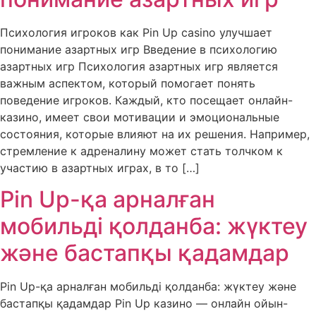
Психология игроков как Pin Up casino улучшает
понимание азартных игр Введение в психологию
азартных игр Психология азартных игр является
важным аспектом, который помогает понять
поведение игроков. Каждый, кто посещает онлайн-
казино, имеет свои мотивации и эмоциональные
состояния, которые влияют на их решения. Например,
стремление к адреналину может стать толчком к
участию в азартных играх, в то […]
Pin Up-қа арналған
мобильді қолданба: жүктеу
және бастапқы қадамдар
Pin Up-қа арналған мобильді қолданба: жүктеу және
бастапқы қадамдар Pin Up казино — онлайн ойын-